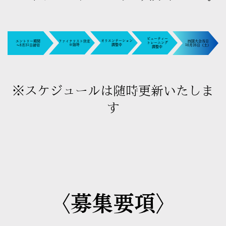
ビューティー
オリエンテーション
エントリー期間
四国大会当日
ファイナリスト決定
トレーニング
※随時
調​整中
～8月31日締切​
10月26日（土）​
調​整中
※スケジュールは随時更新いたしま
す
〈募集要項〉